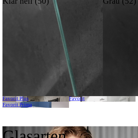
Klar hell (50)
Grau (52)
Walk In
Rahmenlos
Teilgerahmt
Gerahmt
Walk In
K2
Atelier® Plan Pur
K2P
Atelier® Plan
Solida
Aperto
Aperto Pro
Premium Softcube
Premium Classic
Exklusiv 2.0
Favorit Nova
Favorit Plus
Favorit
Favorit Prima
Glasarten