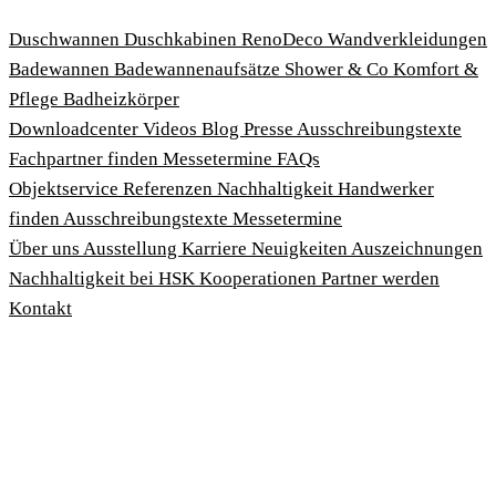
Duschwannen
Duschkabinen
RenoDeco Wandverkleidungen
Badewannen
Badewannenaufsätze
Shower & Co
Komfort &
Pflege
Badheizkörper
Download­center
Videos
Blog
Presse
Ausschreibungstexte
Fachpartner finden
Messetermine
FAQs
Objektservice
Referenzen
Nachhaltigkeit
Handwerker
finden
Ausschreibungstexte
Messetermine
Über uns
Ausstellung
Karriere
Neuigkeiten
Auszeichnungen
Nachhaltigkeit bei HSK
Kooperationen
Partner werden
Kontakt
Impressum
AGBs
Datenschutzbedingungen
Hinweisgeberschutzgesetz
Cookies anpassen
© 2026 HSK Duschkabinenbau KG