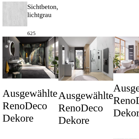
Sichtbeton,
lichtgrau
625
Ausge
Ausgewählte
Ausgewählte
Reno
RenoDeco
RenoDeco
Deko
Dekore
Dekore