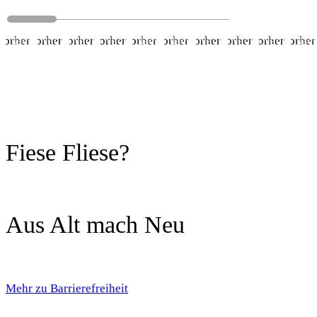
Vorher
Nachher
Vorher
Nachher
Vorher
Nachher
Vorher
Nachher
Vorher
Nachher
Vorher
Nachher
Vorher
Nachher
Vorher
Nachher
Vorher
Nachher
Vorher
Nac
Fiese Fliese?
Aus Alt mach Neu
Mehr zu Barrierefreiheit