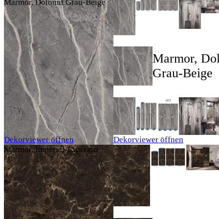
Marmor, Dolomit Grau-Beige
Marmor, Dol
Grau-Beige
Dekorviewer öffnen
Dekorviewer öffnen
Marmor, Imperial-Espresso