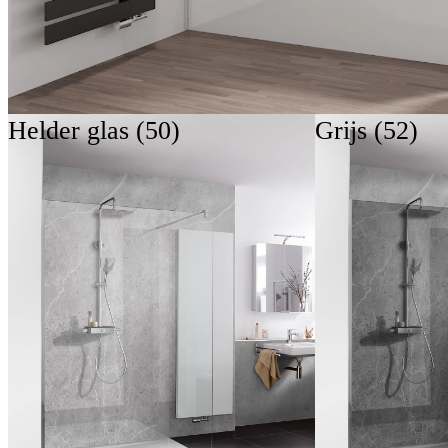
Helder glas (50)
Grijs (52)
Vormtaal
Geraffineerde detai