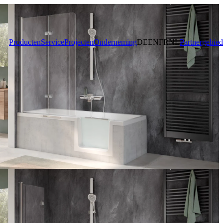
Producten
Service
Projecten
Onderneming
DE
EN
FR
NL
Partnergebied