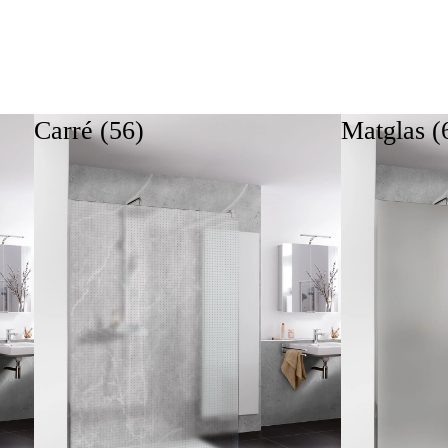
De variatie aan beschikbare designs en modellen biedt voor elke
Carré (56)
Matglas (
smaak en elke ruimtesituatie de juiste oplossing. Onze badwanden
van echt glas geven het bad een elegante uitstraling en verhogen het
comfort en de functionaliteit van uw badkamer aanzienlijk.