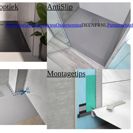
optiek
AntiSlip
Producten
Service
Projecten
Onderneming
DE
EN
FR
NL
Partnergebied
Montagetips