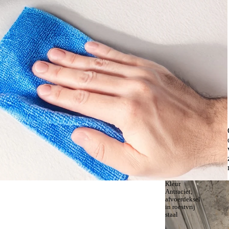
Kleur
Antraciet,
afvoerdeksel
in roestvrij
staal