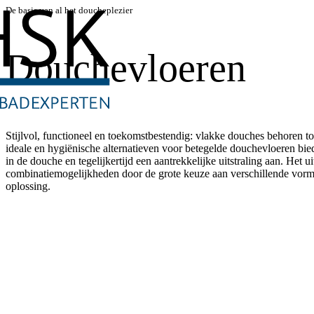
De basis van al het doucheplezier
Douchevloeren
Stijlvol, functioneel en toekomstbestendig: vlakke douches behoren to
ideale en hygiënische alternatieven voor betegelde douchevloeren b
in de douche en tegelijkertijd een aantrekkelijke uitstraling aan. Het ui
combinatiemogelijkheden door de grote keuze aan verschillende vorme
oplossing.