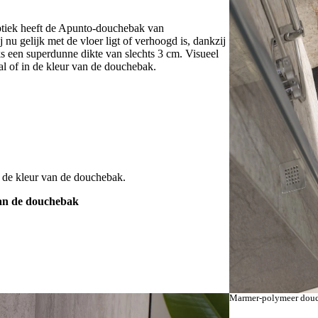
optiek heeft de Apunto-douchebak van
nu gelijk met de vloer ligt of verhoogd is, dankzij
ks een superdunne dikte van slechts 3 cm. Visueel
al of in de kleur van de douchebak.
in de kleur van de douchebak.
van de douchebak
Kleur
Marmer-polymeer douc
Anthraziet,