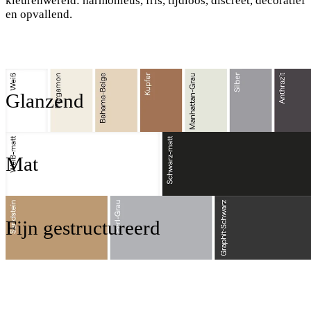
kleurenwereld: harmonieus, fris, tijdloos, discreet, decoratief
en opvallend.
Glanzend
Mat
Fijn gestructureerd