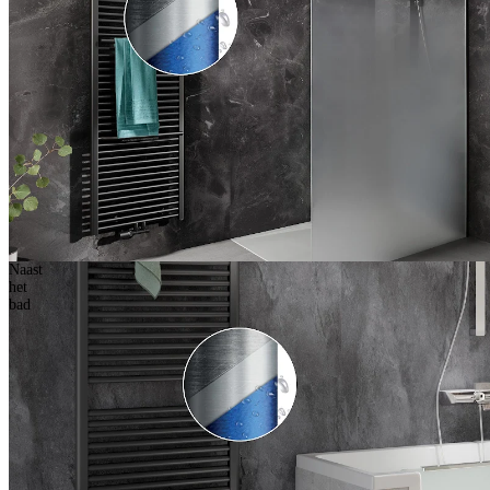
Naast
het
bad