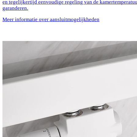
en tegelijkertijd eenvoudige regeling van de kamertemperatu
garanderen.
Meer informatie over aansluitmogelijkheden