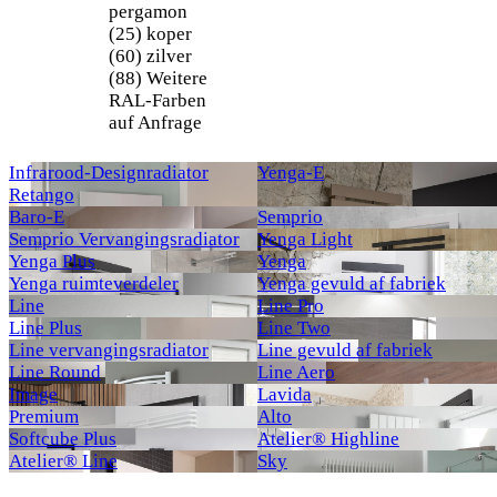
pergamon
(25)
koper
(60)
zilver
(88)
Weitere
RAL-Farben
auf Anfrage
Infrarood-Designradiator
Yenga-E
Retango
Baro-E
Semprio
Semprio Vervangingsradiator
Yenga Light
Yenga Plus
Yenga
Yenga ruimteverdeler
Yenga gevuld af fabriek
Line
Line Pro
Line Plus
Line Two
Line vervangingsradiator
Line gevuld af fabriek
Line Round
Line Aero
Image
Lavida
Premium
Alto
Softcube Plus
Atelier® Highline
Atelier® Line
Sky
Neu