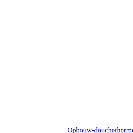
Opbouw-douchethermo