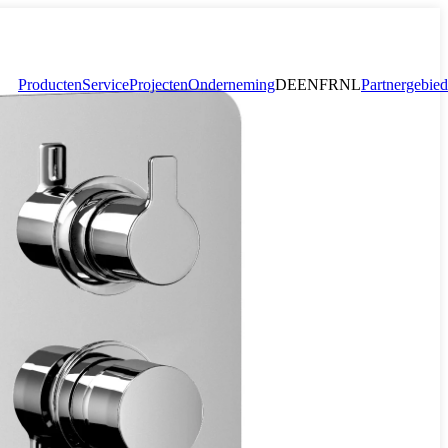
Producten
Service
Projecten
Onderneming
DE
EN
FR
NL
Partnergebied