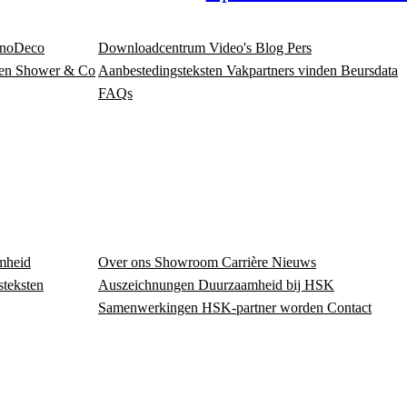
noDeco
Downloadcentrum
Video's
Blog
Pers
en
Shower & Co
Aanbestedingsteksten
Vakpartners vinden
Beursdata
FAQs
mheid
Over ons
Showroom
Carrière
Nieuws
steksten
Auszeichnungen
Duurzaamheid bij HSK
Samenwerkingen
HSK-partner worden
Contact