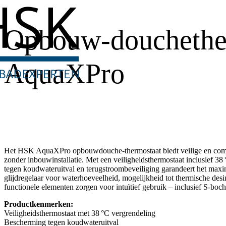
Opbouw-douchethe
AquaXPro
Het HSK AquaXPro opbouwdouche-thermostaat biedt veilige en comf
zonder inbouwinstallatie. Met een veiligheidsthermostaat inclusief 3
tegen koudwateruitval en terugstroombeveiliging garandeert het maxi
glijdregelaar voor waterhoeveelheid, mogelijkheid tot thermische desi
functionele elementen zorgen voor intuïtief gebruik – inclusief S-boch
Productkenmerken:
Veiligheidsthermostaat met 38 °C vergrendeling
Bescherming tegen koudwateruitval