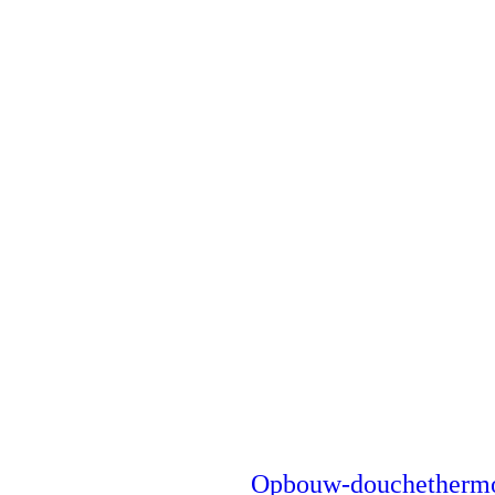
Opbouw-douchethermo