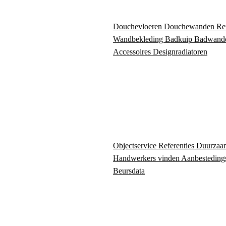
Douchevloeren
Douchewanden
Re
Wandbekleding
Badkuip
Badwand
Accessoires
Designradiatoren
Objectservice
Referenties
Duurzaa
Handwerkers vinden
Aanbesteding
Beursdata