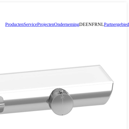
Producten
Service
Projecten
Onderneming
DE
EN
FR
NL
Partnergebied