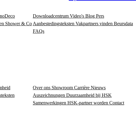
noDeco
Downloadcentrum
Video's
Blog
Pers
en
Shower & Co
Aanbestedingsteksten
Vakpartners vinden
Beursdata
FAQs
mheid
Over ons
Showroom
Carrière
Nieuws
steksten
Auszeichnungen
Duurzaamheid bij HSK
Samenwerkingen
HSK-partner worden
Contact