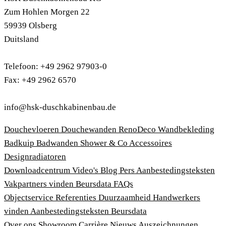
Zum Hohlen Morgen 22
59939 Olsberg
Duitsland
Telefoon: +49 2962 97903-0
Fax: +49 2962 6570
info@hsk-duschkabinenbau.de
Douchevloeren
Douchewanden
RenoDeco Wandbekleding
Badkuip
Badwanden
Shower & Co
Accessoires
Designradiatoren
Downloadcentrum
Video's
Blog
Pers
Aanbestedingsteksten
Vakpartners vinden
Beursdata
FAQs
Objectservice
Referenties
Duurzaamheid
Handwerkers
vinden
Aanbestedingsteksten
Beursdata
Over ons
Showroom
Carrière
Nieuws
Auszeichnungen